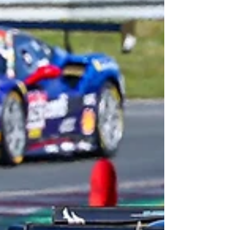
während der Ferrari-Pilot im zweiten
Rennen einen deutlichen Erfolg einfuhr.
Nur in der ersten Runde musste
Alexander Kroker dem Ferrari von
Oliver Plassmann den Vortritt lassen.
Danach übernahm der Audi-Pilot die
Führung und b