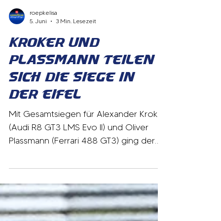
roepkelisa
5. Juni
3 Min. Lesezeit
Kroker und
Plassmann teilen
sich die Siege in
der Eifel
Mit Gesamtsiegen für Alexander Kroker
(Audi R8 GT3 LMS Evo II) und Oliver
Plassmann (Ferrari 488 GT3) ging der
dritte Lauf zum DMV STGT Cup auf
dem Nürburgring über die Bühne. Bei
schwierigen Bedingungen am Samstag
siegte Kroker souverän vor Plassmann,