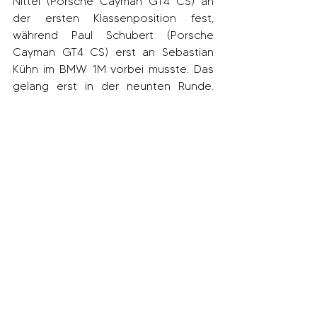
Nittel (Porsche Cayman GT4 CS) an 
der ersten Klassenposition fest, 
während Paul Schubert (Porsche 
Cayman GT4 CS) erst an Sebastian 
Kühn im BMW 1M vorbei musste. Das 
gelang erst in der neunten Runde. 
Tom Nittel hatte sich da schon einen 
Vorsprung herausgefahren, den er bis 
zum Fallen der schwarz-weiß karierten 
Flagge weiter ausbaute. Dritter in der 
GTS 4
 wurde Christoph Driescher 
(BMW WTCR V8), der in der 13. Runde 
an Kühn vorbeigegangen war. Im 
zweiten Rennen wurde den 
Zuschauern ein enger Dreikampf um 
den Klassensieg geboten. Marco 
Daedelow, der für Nittel am Volant saß, 
führte die Dreiergruppe mit Paul und 
Lothar Schubert im Schlepptau an. Das 